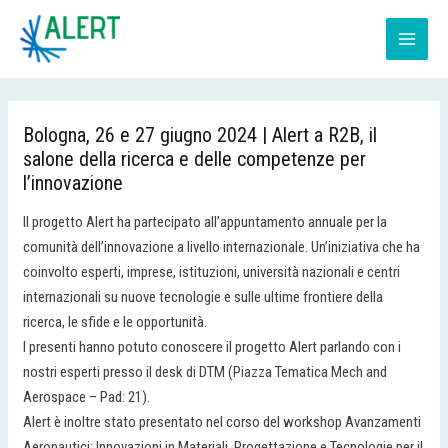
Vai
Navigazione
MAIN
al
articoli
MEN
contenuto
Bologna, 26 e 27 giugno 2024 | Alert a R2B, il
salone della ricerca e delle competenze per
l’innovazione
Il progetto Alert ha partecipato all’appuntamento annuale per la
comunità dell’innovazione a livello internazionale. Un’iniziativa che ha
coinvolto esperti, imprese, istituzioni, università nazionali e centri
internazionali su nuove tecnologie e sulle ultime frontiere della
ricerca, le sfide e le opportunità.
I presenti hanno potuto conoscere il progetto Alert parlando con i
nostri esperti presso il desk di DTM (Piazza Tematica Mech and
Aerospace – Pad: 21).
Alert è inoltre stato presentato nel corso del workshop Avanzamenti
Aeronautici: Innovazioni in Materiali, Progettazione e Tecnologie per il