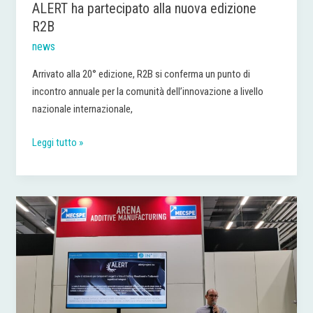
ALERT ha partecipato alla nuova edizione
R2B
news
Arrivato alla 20° edizione, R2B si conferma un punto di
incontro annuale per la comunità dell’innovazione a livello
nazionale internazionale,
Leggi tutto »
MECSPE
Bologna,
7
marzo
2025
|
La