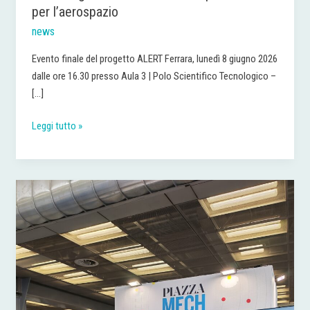
l’aerospazio
per l’aerospazio
news
Evento finale del progetto ALERT Ferrara, lunedì 8 giugno 2026
dalle ore 16.30 presso Aula 3 | Polo Scientifico Tecnologico –
[…]
Leggi tutto »
ALERT
a
MECSPE
2026:
innovazione,
ricerca
e
trasferimento