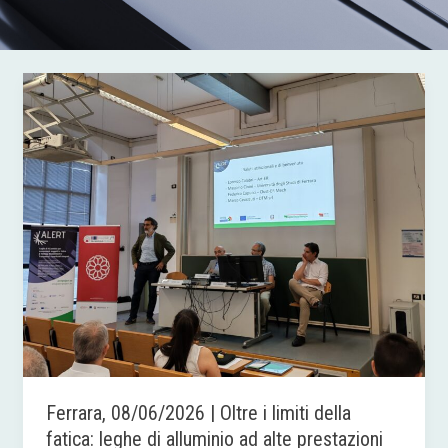
Ferrara,
08/06/2026
|
Oltre
i
limiti
della
fatica:
leghe
di
alluminio
ad
alte
prestazioni
Ferrara, 08/06/2026 | Oltre i limiti della
per
fatica: leghe di alluminio ad alte prestazioni