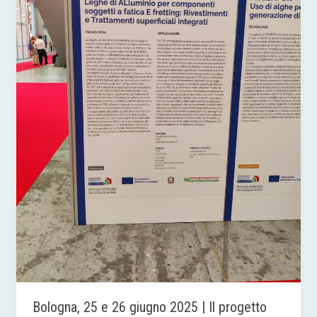
|
Il
progetto
ALERT
ha
partecipato
alla
nuova
edizione
R2B
Bologna, 25 e 26 giugno 2025 | Il progetto