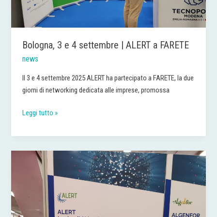
Bologna, 3 e 4 settembre | ALERT a FARETE
news
Il 3 e 4 settembre 2025 ALERT ha partecipato a FARETE, la due
giorni di networking dedicata alle imprese, promossa
Leggi tutto »
Bologna,
25
e
26
giugno
2025