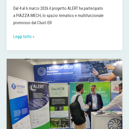
Dal 4 al 6 marzo 2026 il progetto ALERT ha partecipato
a PIAZZA MECH, lo spazio tematico e multifunzionale
promosso dal Clust-ER
Leggi tutto »
Bologna,
3
e
4
settembre
|
ALERT
a
FARETE