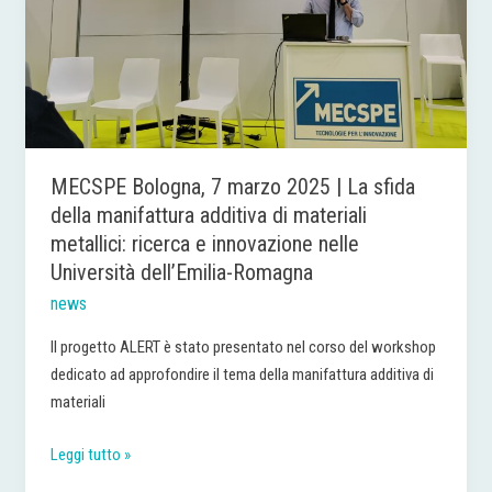
sfida
della
manifattura
additiva
di
materiali
MECSPE Bologna, 7 marzo 2025 | La sfida
metallici:
della manifattura additiva di materiali
ricerca
metallici: ricerca e innovazione nelle
e
innovazione
Università dell’Emilia-Romagna
nelle
news
Università
Il progetto ALERT è stato presentato nel corso del workshop
dell’Emilia-
dedicato ad approfondire il tema della manifattura additiva di
Romagna
materiali
Leggi tutto »